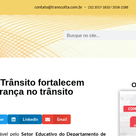
contato@transcotta.com.br –
(31) 3557-1810 / 3558-2188
Trânsito fortalecem
O
rança no trânsito
ter
LinkedIn
Email
sável pelo
Setor Educativo do Departamento de