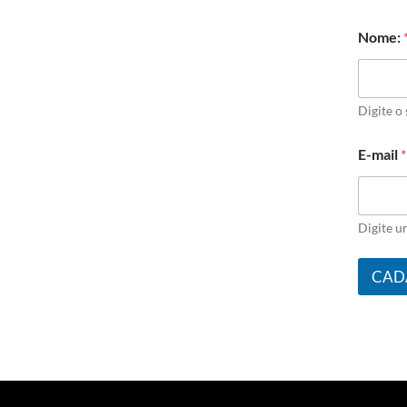
Nome:
Digite o
E-mail
*
Digite u
CAD