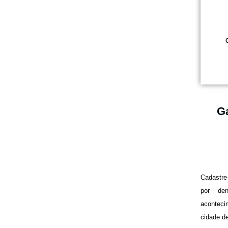
Ga
Cadastr
por de
aconteci
cidade d