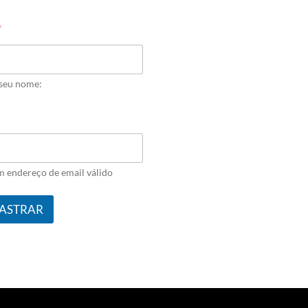
*
 seu nome:
m endereço de email válido
ASTRAR