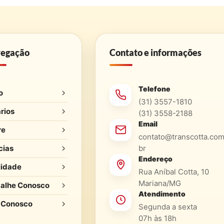
egação
Contato e informações
Telefone
o
(31) 3557-1810
rios
(31) 3558-2188
Email
re
contato@transcotta.com
cias
br
Endereço
lidade
Rua Aníbal Cotta, 10
Mariana/MG
alhe Conosco
Atendimento
 Conosco
Segunda a sexta
07h às 18h