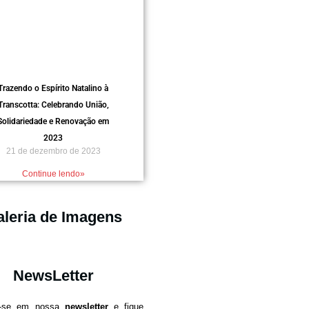
Trazendo o Espírito Natalino à
Transcotta: Celebrando União,
Solidariedade e Renovação em
2023
21 de dezembro de 2023
Continue lendo»
leria de Imagens
NewsLetter
e-se em nossa
newsletter
e fique