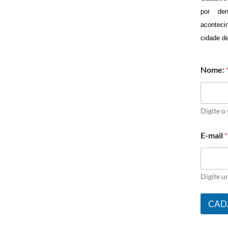
por de
aconteci
cidade d
Nome:
Digite o
E-mail
*
Digite u
CAD