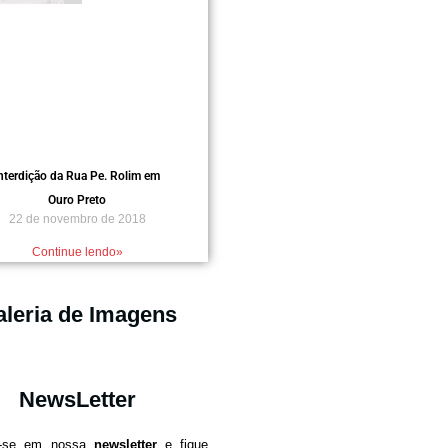
nterdição da Rua Pe. Rolim em
Ouro Preto
22 de novembro de 2018
Continue lendo»
leria de Imagens
NewsLetter
e-se em nossa
newsletter
e fique