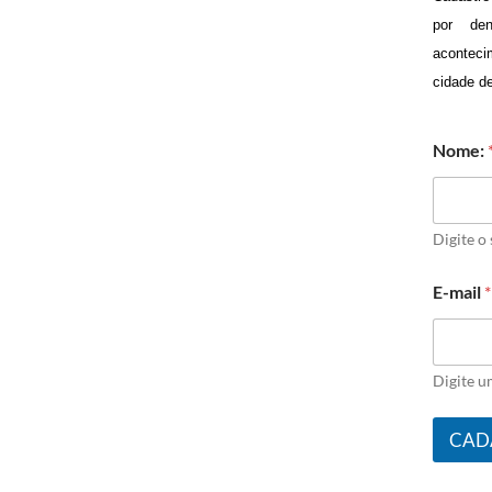
por de
aconteci
cidade d
Nome:
Digite o
E-mail
*
Digite u
CAD