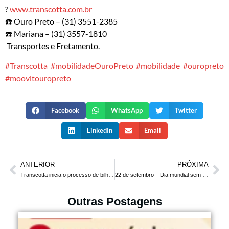
?
www.transcotta.com.br
☎️
Ouro Preto – (31) 3551-2385
☎️
Mariana – (31) 3557-1810
Transportes e Fretamento.
#
Transcotta
#
mobilidadeOuroPreto
#
mobilidade
#
ouropreto
#
moovitouropreto
Facebook
WhatsApp
Twitter
LinkedIn
Email
ANTERIOR
PRÓXIMA
Transcotta inicia o processo de bilhetagem eletrônica em Ouro Preto
22 de setembro – Dia mundial sem carro
Outras Postagens